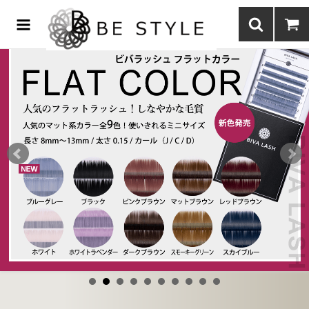
まつげエクステ商材の通販・まつげパーマ・ボディジュエリーなどまつ
げ商材・美容商材の通販｜BE STYLE beauty shop