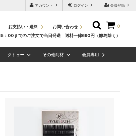
アカウント
ログイン
会員登録
0
お支払い・送料
お問い合わせ
15：00までのご注文で当日発送 送料一律690円（離島除く）
タトゥー
その他商材
会員専用
ッシュＪカール
素
ュエリーグリッタ
毛エクステ
ビバラッシュ フラットボリュームラッ
NEW
スタイルラッシュＣカール
国産パーマ液
メイチャ色素（ゆうパケット
ボディージュエリーステンシ
眉毛
シュ
便）
ル
ル関連商品
NEW
ッシュ ボリューム
ラーチャート
スタイルラッシュＤカール
グルー/リムーバー/前処理剤
ク）
まつげエクステ関連商品
ラッシュドライアー
ミンクラッシュバラ売り(バル
メイチャ
ク）
まつげパーマグルー