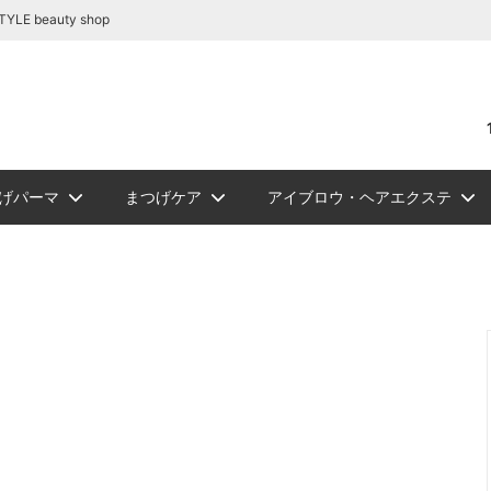
容商材の通販｜BE STYLE beauty shop
beauty shop
げパーマ
まつげケア
アイブロウ・ヘアエクステ
リートメント
テ関連商品
リーグルー
ュ フラット
ロウ
NEW
PickUp
ジェルまつ毛パーマ
アイシート
アイブロウ
ソフタップ色素（ゆうパケッ
ボディージュエリーグリッタ
まつ毛カール
ビバラッシュ フラッ
講習
NEW
スタイルラ
ロマンサ
メイチャ色
ボディージ
まつ
シュ
トカラー
ト便）
ー
ーセット
ルー
まつげパーマロット
まつげカー
ュＤカール
リー
ルラッシュＪカール
W
スタイルラッシュＭｉｘ
ソフタップ カラーチャート
エアーブラシ/コンプレッサー
スタイルラッシュＣカール
スタイルラ
メイチャ カ
化粧品
ラッシュ
ルラッシュ ボリュームラッシュ
ミンクラッシュバラ売り(バル
関連商品
ツイーザー
ブロアー/
リムーバー/前処理剤
ブロアー/ラッシュドライアー
サ
国産パーマ液