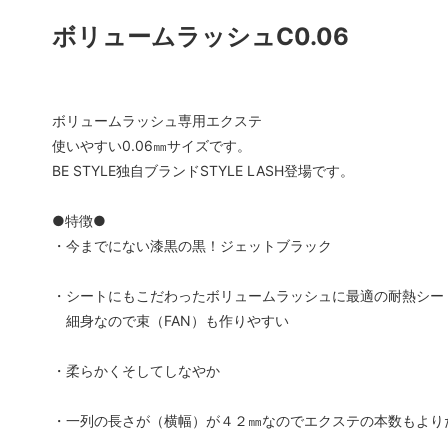
ボリュームラッシュC0.06
まつげパーマロット
まつげ
ソフタップ色素
ソフタ
タトゥー小物
ボディ
ボリュームラッシュ専用エクステ
使いやすい0.06㎜サイズです。
ボディージュエリーステンシル
ボディ
BE STYLE独自ブランドSTYLE LASH登場です。
会員専用
●特徴●
・今までにない漆黒の黒！ジェットブラック
・シートにもこだわったボリュームラッシュに最適の耐熱シー
細身なので束（FAN）も作りやすい
・柔らかくそしてしなやか
・一列の長さが（横幅）が４２㎜なのでエクステの本数もより