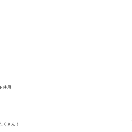
カール関連商品
まつげ美容液トリートメント
ップ色素（ゆうパケット便）
メイチャ色素
ージュエリーグルー
ボディージュエリーグリッター
ージュエリー
エアーブラシ/コンプレッサー
ト使用
たくさん！