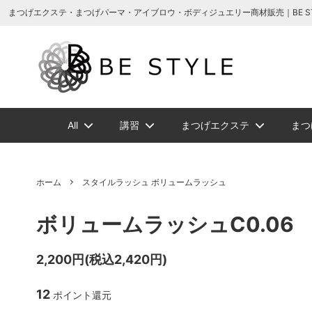
まつげエクステ商材の通販・まつげパーマ・ボディジュエリーなどまつげ商材・美
まつげエクステ・まつげパーマ・アイブロウ・ボディジュエリー商材販売｜BE STYLE 
All
講習
まつげエクステ
まつ
増毛ヘアエクステ関連商品
NEW
NEW
メイチャ
まつげ美容液ト
増毛ヘアエクス
ソフタップ色素
ボディージュエ
講習一覧
ビバラッシ
アイブ
ホーム
スタイルラッシュ ボリュームラッシュ
ボリュームラッ
まつげパーマグ
ボリュームラッシュC0.06
ビバラッシュ フラットカラー
スタイルラッシ
タトゥー小物
ボディージュエ
スタイ
NE
スタイルラッシュＭｉｘ
スタイ
2,200円(税込2,420円)
まつげエクステ
ツイーザー
グルー/
12
ポイント還元
ジェルまつ毛パーマ
ロマン