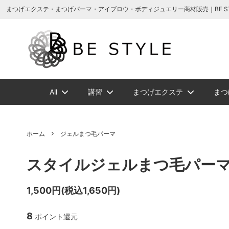
まつげエクステ商材の通販・まつげパーマ・ボディジュエリーなどまつげ商材・美
まつげエクステ・まつげパーマ・アイブロウ・ボディジュエリー商材販売｜BE STYLE 
All
講習
まつげエクステ
まつ
増毛ヘアエクステ関連商品
NEW
NEW
メイチャ
まつげ美容液ト
増毛ヘアエクス
ソフタップ色素
ボディージュエ
講習一覧
ビバラッシ
アイブ
ホーム
ジェルまつ毛パーマ
ボリュームラッ
まつげパーマグ
スタイルジェルまつ毛パーマ
ビバラッシュ フラットカラー
スタイルラッシ
タトゥー小物
ボディージュエ
スタイ
NE
スタイルラッシュＭｉｘ
スタイ
1,500円(税込1,650円)
まつげエクステ
ツイーザー
グルー/
8
ポイント還元
ジェルまつ毛パーマ
ロマン