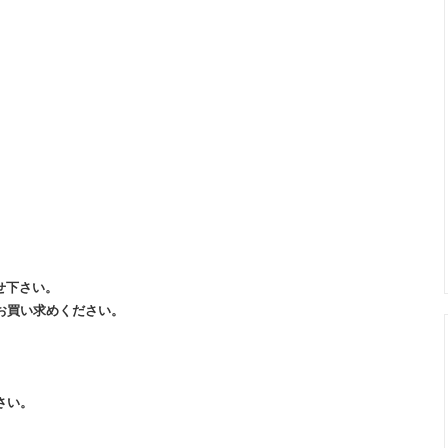
カール関連商品
まつげ美容液トリートメント
ップ色素（ゆうパケット便）
メイチャ色素
ージュエリーグルー
ボディージュエリーグリッター
ージュエリー
エアーブラシ/コンプレッサー
せ下さい。
お買い求めください。
さい。