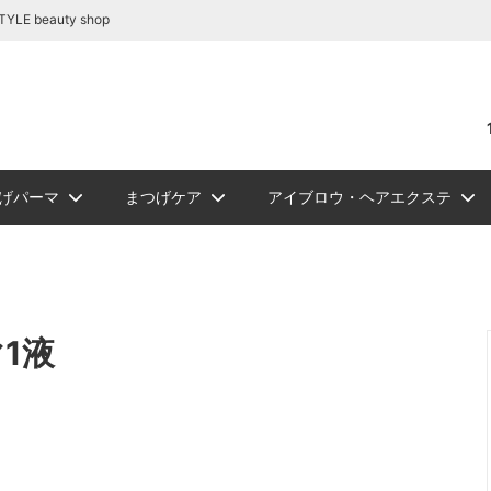
容商材の通販｜BE STYLE beauty shop
beauty shop
げパーマ
まつげケア
アイブロウ・ヘアエクステ
リートメント
テ関連商品
リーグルー
ュ フラット
ロウ
NEW
PickUp
ジェルまつ毛パーマ
アイシート
アイブロウ
ソフタップ色素（ゆうパケッ
ボディージュエリーグリッタ
まつ毛カール
ビバラッシュ フラッ
講習
NEW
スタイルラ
ロマンサ
メイチャ色
ボディージ
まつ
シュ
トカラー
ト便）
ー
ーセット
ルー
まつげパーマロット
まつげカー
1液
ュＤカール
リー
ルラッシュＪカール
W
スタイルラッシュＭｉｘ
ソフタップ カラーチャート
エアーブラシ/コンプレッサー
スタイルラッシュＣカール
スタイルラ
メイチャ カ
化粧品
ラッシュ
ルラッシュ ボリュームラッシュ
ミンクラッシュバラ売り(バル
関連商品
ツイーザー
ブロアー/
リムーバー/前処理剤
ブロアー/ラッシュドライアー
サ
国産パーマ液