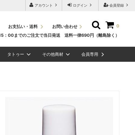
アカウント
ログイン
会員登録
0
お支払い・送料
お問い合わせ
15：00までのご注文で当日発送 送料一律690円（離島除く）
タトゥー
その他商材
会員専用
ッシュＪカール
素
ュエリーグリッタ
毛エクステ
ビバラッシュ フラットボリュームラッ
NEW
スタイルラッシュＣカール
国産パーマ液
メイチャ色素（ゆうパケット
ボディージュエリーステンシ
眉毛
シュ
便）
ル
ル関連商品
NEW
ッシュ ボリューム
ラーチャート
スタイルラッシュＤカール
グルー/リムーバー/前処理剤
ク）
まつげエクステ関連商品
ラッシュドライアー
ミンクラッシュバラ売り(バル
メイチャ
ク）
まつげパーマグルー