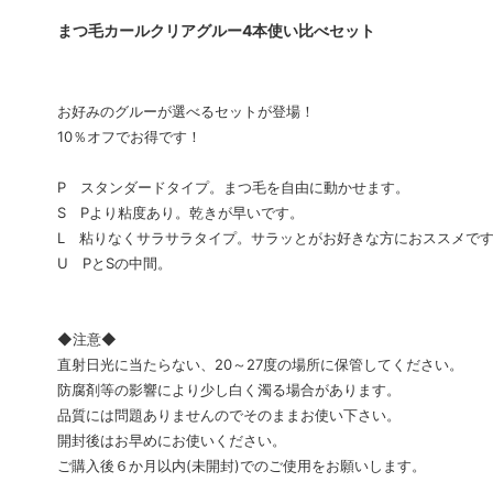
まつ毛カールクリアグルー4本使い比べセット
まつげパーマロット
まつげ
ソフタップ色素
ソフタ
お好みのグルーが選べるセットが登場！
タトゥー小物
ボディ
10％オフでお得です！
ボディージュエリーステンシル
ボディ
P スタンダードタイプ。まつ毛を自由に動かせます。
S Pより粘度あり。乾きが早いです。
会員専用
L 粘りなくサラサラタイプ。サラッとがお好きな方におススメで
U PとSの中間。
◆注意◆
直射日光に当たらない、20～27度の場所に保管してください。
防腐剤等の影響により少し白く濁る場合があります。
品質には問題ありませんのでそのままお使い下さい。
開封後はお早めにお使いください。
ご購入後６か月以内(未開封)でのご使用をお願いします。