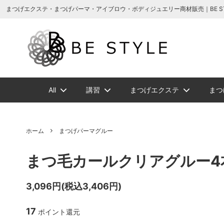
まつげエクステ商材の通販・まつげパーマ・ボディジュエリーなどまつげ商材・美
まつげエクステ・まつげパーマ・アイブロウ・ボディジュエリー商材販売｜BE STYLE 
All
講習
まつげエクステ
まつ
増毛ヘアエクステ関連商品
NEW
NEW
メイチャ
まつげ美容液ト
増毛ヘアエクス
ソフタップ色素
ボディージュエ
講習一覧
ビバラッシ
アイブ
ホーム
まつげパーマグルー
ボリュームラッ
まつげパーマグ
まつ毛カールクリアグルー4本
ビバラッシュ フラットカラー
スタイルラッシ
タトゥー小物
ボディージュエ
スタイ
NE
スタイルラッシュＭｉｘ
スタイ
3,096円(税込3,406円)
まつげエクステ
ツイーザー
グルー/
17
ポイント還元
ジェルまつ毛パーマ
ロマン