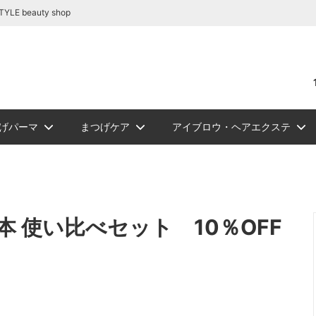
容商材の通販｜BE STYLE beauty shop
beauty shop
げパーマ
まつげケア
アイブロウ・ヘアエクステ
リートメント
テ関連商品
リーグルー
ュ フラット
ロウ
NEW
PickUp
ジェルまつ毛パーマ
アイシート
アイブロウ
ソフタップ色素（ゆうパケッ
ボディージュエリーグリッタ
まつ毛カール
ビバラッシュ フラッ
講習
NEW
スタイルラ
ロマンサ
メイチャ色
ボディージ
まつ
シュ
トカラー
ト便）
ー
ーセット
ルー
まつげパーマロット
まつげカー
 使い比べセット 10％OFF
ュＤカール
リー
ルラッシュＪカール
W
スタイルラッシュＭｉｘ
ソフタップ カラーチャート
エアーブラシ/コンプレッサー
スタイルラッシュＣカール
スタイルラ
メイチャ カ
化粧品
ラッシュ
ルラッシュ ボリュームラッシュ
ミンクラッシュバラ売り(バル
関連商品
ツイーザー
ブロアー/
リムーバー/前処理剤
ブロアー/ラッシュドライアー
サ
国産パーマ液