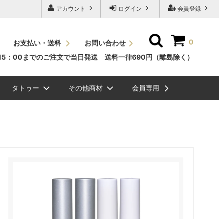
アカウント
ログイン
会員登録
0
お支払い・送料
お問い合わせ
15：00までのご注文で当日発送 送料一律690円（離島除く）
タトゥー
その他商材
会員専用
ッシュＪカール
素
ュエリーグリッタ
毛エクステ
ビバラッシュ フラットボリュームラッ
NEW
スタイルラッシュＣカール
国産パーマ液
メイチャ色素（ゆうパケット
ボディージュエリーステンシ
眉毛
シュ
便）
ル
ル関連商品
NEW
ッシュ ボリューム
ラーチャート
スタイルラッシュＤカール
グルー/リムーバー/前処理剤
ク）
まつげエクステ関連商品
ラッシュドライアー
ミンクラッシュバラ売り(バル
メイチャ
ク）
まつげパーマグルー