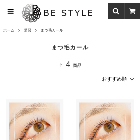
まつげエクステ商材の通販・まつげパーマ・ボディジュエリーなどまつ
げ商材・美容商材の通販｜BE STYLE beauty shop
ホーム
講習
まつ毛カール
まつ毛カール
4
全
商品