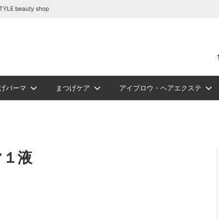
容商材の通販｜BE STYLE beauty shop
beauty shop
げパーマ
まつげケア
アイブロウ・ヘアエクステ
リートメント
テ関連商品
リーグルー
ュ フラット
ロウ
NEW
PickUp
ジェルまつ毛パーマ
アイシート
アイブロウ
ソフタップ色素（ゆうパケッ
ボディージュエリーグリッタ
まつ毛カール
ビバラッシュ フラッ
講習
NEW
スタイルラ
ロマンサ
メイチャ色
ボディージ
まつ
シュ
トカラー
ト便）
ー
ーセット
ルー
まつげパーマロット
まつげカー
マ１液
ュＤカール
リー
ルラッシュＪカール
W
スタイルラッシュＭｉｘ
ソフタップ カラーチャート
エアーブラシ/コンプレッサー
スタイルラッシュＣカール
スタイルラ
メイチャ カ
化粧品
ラッシュ
ルラッシュ ボリュームラッシュ
ミンクラッシュバラ売り(バル
関連商品
ツイーザー
ブロアー/
リムーバー/前処理剤
ブロアー/ラッシュドライアー
サ
国産パーマ液