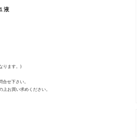
１液
カール関連商品
まつげ美容液トリートメント
ップ色素（ゆうパケット便）
メイチャ色素
ージュエリーグルー
ボディージュエリーグリッター
ージュエリー
エアーブラシ/コンプレッサー
なります。)
問合せ下さい。
の上お買い求めください。