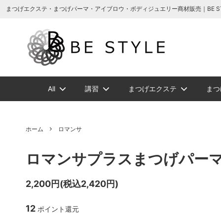
まつげエクステ商材の通販・まつげパーマ・ボディジュエリーなどまつげ商材・美
まつげエクステ・まつげパーマ・アイブロウ・ボディジュエリー商材販売｜BE STYLE 
All
講習
まつげエクステ
まつ
増毛ヘアエクステ関連商品
NEW
NEW
メイチャ
まつげ美容液ト
増毛ヘアエクス
ソフタップ色素
ボディージュエ
講習一覧
ビバラッシ
アイブ
ホーム
ロマンサ
ボリュームラッ
まつげパーマグ
ロマンサプラスまつげパー
ビバラッシュ フラットカラー
スタイルラッシ
タトゥー小物
ボディージュエ
スタイ
NE
スタイルラッシュＭｉｘ
スタイ
2,200円(税込2,420円)
まつげエクステ
ツイーザー
グルー/
12
ポイント還元
ジェルまつ毛パーマ
ロマン