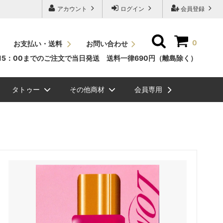
アカウント
ログイン
会員登録
0
お支払い・送料
お問い合わせ
15：00までのご注文で当日発送 送料一律690円（離島除く）
タトゥー
その他商材
会員専用
ッシュＪカール
素
ュエリーグリッタ
毛エクステ
ビバラッシュ フラットボリュームラッ
NEW
スタイルラッシュＣカール
国産パーマ液
メイチャ色素（ゆうパケット
ボディージュエリーステンシ
眉毛
シュ
便）
ル
ル関連商品
NEW
ッシュ ボリューム
ラーチャート
スタイルラッシュＤカール
グルー/リムーバー/前処理剤
ク）
まつげエクステ関連商品
ラッシュドライアー
ミンクラッシュバラ売り(バル
メイチャ
ク）
まつげパーマグルー