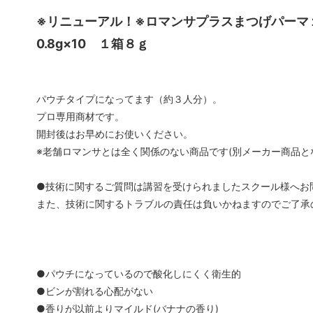
※リニューアル！※ロマンサプラスまつげパーマ
まつげパーマロット
まつげ
0.8g×10 １箱８ｇ
ソフタップ色素
ソフタ
タトゥー小物
ボディ
パウチタイプになってます（約３人分）。
ボディージュエリーステンシル
ボディ
プロ専用商材です。
開封後はお早めにお使いください。
会員専用
※老舗ロマンサとは全く関係のない商品です(別メーカー商品と
●技術に関するご質問は講習を受けられましたスクール様へお
また、技術に関するトラブルの責任は負いかねますのでご了承
●パウチになっているので酸化しにくく衛生的
●ビンが割れる心配がない
●香りが以前よりマイルド(バナナの香り)