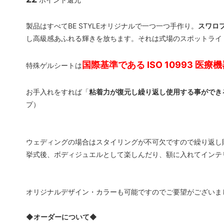
まつげパーマロット
まつげ
製品はすべてBE STYLEオリジナルで一つ一つ手作り。
スワロ
し高級感あふれる輝きを放ちます。それは式場のスポットライ
ソフタップ色素
ソフタ
タトゥー小物
ボディ
国際基準である ISO 10993 医
特殊ゲルシートは
ボディージュエリーステンシル
ボディ
お手入れをすれば「
粘着力が復元し繰り返し使用する事ができ
会員専用
プ）
ウェディングの場合はスタイリングが不可欠ですので繰り返し
挙式後、ボディジュエルとして楽しんだり、額に入れてインテ
オリジナルデザイン・カラーも可能ですのでご要望がございま
◆
オーダーについて
◆