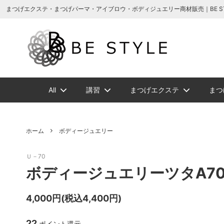
まつげエクステ商材の通販・まつげパーマ・ボディジュエリーなどまつげ商材・美
まつげエクステ・まつげパーマ・アイブロウ・ボディジュエリー商材販売｜BE STYLE 
All
講習
まつげエクステ
まつ
増毛ヘアエクステ関連商品
NEW
NEW
メイチャ
まつげ美容液ト
増毛ヘアエクス
ソフタップ色素
ボディージュエ
講習一覧
ビバラッシ
アイブ
ホーム
ボディージュエリー
ボリュームラッ
まつげパーマグ
Ｕ－70
ビバラッシュ フラットカラー
スタイルラッシ
タトゥー小物
ボディージュエ
スタイ
NE
ボディージュエリーツタA7
スタイルラッシュＭｉｘ
スタイ
まつげエクステ
4,000円(税込4,400円)
ツイーザー
グルー/
22
ジェルまつ毛パーマ
ロマン
ポイント還元