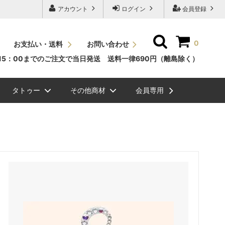
アカウント
ログイン
会員登録
0
お支払い・送料
お問い合わせ
15：00までのご注文で当日発送 送料一律690円（離島除く）
タトゥー
その他商材
会員専用
ッシュＪカール
素
ュエリーグリッタ
毛エクステ
ビバラッシュ フラットボリュームラッ
NEW
スタイルラッシュＣカール
国産パーマ液
メイチャ色素（ゆうパケット
ボディージュエリーステンシ
眉毛
シュ
便）
ル
ル関連商品
NEW
ッシュ ボリューム
ラーチャート
スタイルラッシュＤカール
グルー/リムーバー/前処理剤
ク）
まつげエクステ関連商品
ラッシュドライアー
ミンクラッシュバラ売り(バル
メイチャ
ク）
まつげパーマグルー