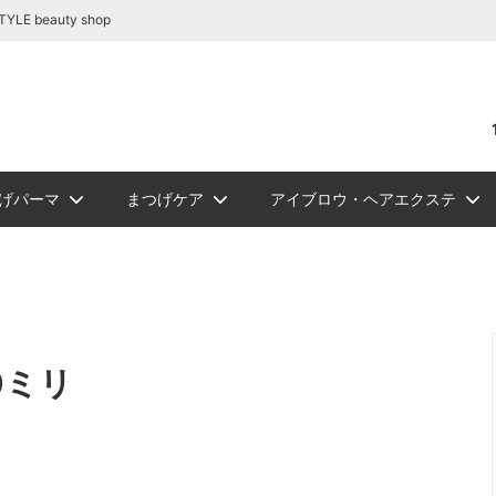
容商材の通販｜BE STYLE beauty shop
beauty shop
げパーマ
まつげケア
アイブロウ・ヘアエクステ
リートメント
テ関連商品
リーグルー
ュ フラット
ロウ
NEW
PickUp
ジェルまつ毛パーマ
アイシート
アイブロウ
ソフタップ色素（ゆうパケッ
ボディージュエリーグリッタ
まつ毛カール
ビバラッシュ フラッ
講習
NEW
スタイルラ
ロマンサ
メイチャ色
ボディージ
まつ
シュ
トカラー
ト便）
ー
ーセット
ルー
まつげパーマロット
まつげカー
ュＤカール
リー
ルラッシュＪカール
W
スタイルラッシュＭｉｘ
ソフタップ カラーチャート
エアーブラシ/コンプレッサー
スタイルラッシュＣカール
スタイルラ
メイチャ カ
化粧品
0ミリ
ラッシュ
ルラッシュ ボリュームラッシュ
ミンクラッシュバラ売り(バル
関連商品
ツイーザー
ブロアー/
リムーバー/前処理剤
ブロアー/ラッシュドライアー
サ
国産パーマ液