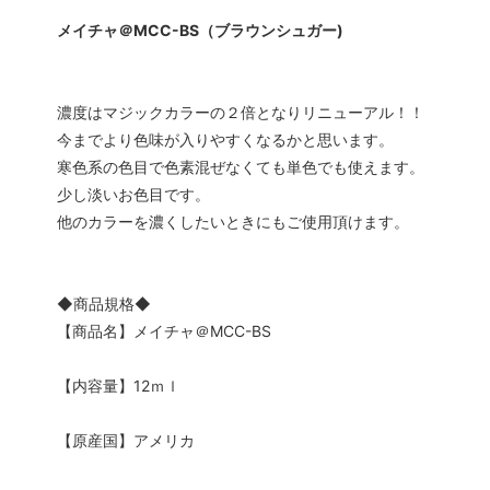
メイチャ＠MCC-BS（ブラウンシュガー)
まつげパーマロット
まつげ
ソフタップ色素
ソフタ
濃度はマジックカラーの２倍となりリニューアル！！
タトゥー小物
ボディ
今までより色味が入りやすくなるかと思います。
寒色系の色目で色素混ぜなくても単色でも使えます。
ボディージュエリーステンシル
ボディ
少し淡いお色目です。
会員専用
他のカラーを濃くしたいときにもご使用頂けます。
◆商品規格◆
【商品名】メイチャ＠MCC-BS
【内容量】12ｍｌ
【原産国】アメリカ