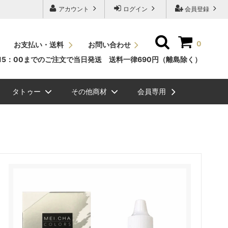
アカウント
ログイン
会員登録
0
お支払い・送料
お問い合わせ
15：00までのご注文で当日発送 送料一律690円（離島除く）
タトゥー
その他商材
会員専用
ッシュＪカール
素
ュエリーグリッタ
毛エクステ
ビバラッシュ フラットボリュームラッ
NEW
スタイルラッシュＣカール
国産パーマ液
メイチャ色素（ゆうパケット
ボディージュエリーステンシ
眉毛
シュ
便）
ル
ル関連商品
NEW
ッシュ ボリューム
ラーチャート
スタイルラッシュＤカール
グルー/リムーバー/前処理剤
ク）
まつげエクステ関連商品
ラッシュドライアー
ミンクラッシュバラ売り(バル
メイチャ
ク）
まつげパーマグルー