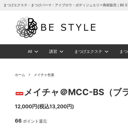
まつげエクステ商材の通販・まつげパーマ・ボディジュエリーなどまつげ商材・美
まつげエクステ・まつげパーマ・アイブロウ・ボディジュエリー商材販売｜BE STYLE 
All
講習
まつげエクステ
まつ
増毛ヘアエクステ関連商品
NEW
NEW
メイチャ
まつげ美容液ト
増毛ヘアエクス
ソフタップ色素
ボディージュエ
講習一覧
ビバラッシ
アイブ
ホーム
メイチャ色素
ボリュームラッ
まつげパーマグ
メイチャ＠MCC-BS（ブ
ビバラッシュ フラットカラー
スタイルラッシ
タトゥー小物
ボディージュエ
スタイ
NE
スタイルラッシュＭｉｘ
スタイ
12,000円(税込13,200円)
まつげエクステ
ツイーザー
グルー/
66
ポイント還元
ジェルまつ毛パーマ
ロマン