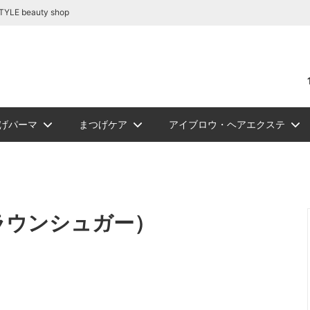
容商材の通販｜BE STYLE beauty shop
beauty shop
げパーマ
まつげケア
アイブロウ・ヘアエクステ
リートメント
テ関連商品
リーグルー
ュ フラット
ロウ
NEW
PickUp
ジェルまつ毛パーマ
アイシート
アイブロウ
ソフタップ色素（ゆうパケッ
ボディージュエリーグリッタ
まつ毛カール
ビバラッシュ フラッ
講習
NEW
スタイルラ
ロマンサ
メイチャ色
ボディージ
まつ
シュ
トカラー
ト便）
ー
ーセット
ルー
まつげパーマロット
まつげカー
ラウンシュガー）
ュＤカール
リー
ルラッシュＪカール
W
スタイルラッシュＭｉｘ
ソフタップ カラーチャート
エアーブラシ/コンプレッサー
スタイルラッシュＣカール
スタイルラ
メイチャ カ
化粧品
ラッシュ
ルラッシュ ボリュームラッシュ
ミンクラッシュバラ売り(バル
関連商品
ツイーザー
ブロアー/
リムーバー/前処理剤
ブロアー/ラッシュドライアー
サ
国産パーマ液